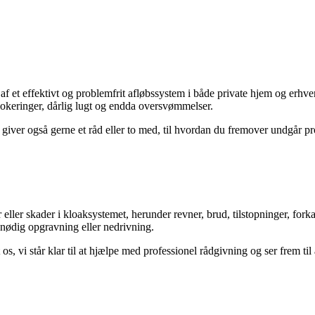
af et effektivt og problemfrit afløbssystem i både private hjem og erhve
blokeringer, dårlig lugt og endda oversvømmelser.
vi giver også gerne et råd eller to med, til hvordan du fremover undgår p
ller skader i kloaksystemet, herunder revner, brud, tilstopninger, forkal
unødig opgravning eller nedrivning.
s, vi står klar til at hjælpe med professionel rådgivning og ser frem til