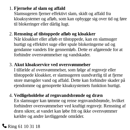
Fjernelse af slam og affald
Slamsugeren fjerner effektivt slam, skidt og affald fra
kloaksystemer og afløb, som kan opbygge sig over tid og føre
til blokeringer eller dårlig lugt.
Rensning af tilstoppede afløb og kloakker
Når kloakker eller afløb er tilstoppede, kan en slamsuger
hurtigt og effektivt suge eller spule blokeringerne ud og
gendanne vandets frie gennemløb. Dette er afgørende for at
forhindre oversvømmelser og vandskader.
Akut kloakservice ved oversvømmelser
I tilfælde af oversvømmelser, som følge af regnvejr eller
tilstoppede kloakker, er slamsugeren uundværlig til at fjerne
store mængder vand og affald. Dette kan forhindre skader på
ejendomme og genoprette kloaksystemets funktion hurtigt.
Vedligeholdelse af regnvandsbrønde og dræn
En slamsuger kan tømme og rense regnvandsbrønde, hvilket
forhindrer oversvømmelser ved kraftigt regnvejr. Rensning af
dræn sikrer, at vandet kan løbe frit og ikke oversvømmer
kældre og andre lavtliggende områder.
Ring 61 10 31 18