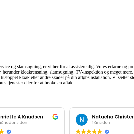
ce og slamsugning, er vi her for at assistere dig. Vores erfarne og prof
lser, herunder kloakrensning, slamsugning, TV-inspektion og meget mere
ilstoppet kloak eller andre skader på din afløbsinstallation. Vi sætter s
s tjenester eller for at booke en aftale.
nriette A Knudsen
Natacha Christe
måneder siden
1 år siden