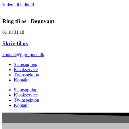
Videre til indhold
Ring til os - Døgnvagt
61 10 31 18
Skriv til os
kontakt@tpgruppen.dk
Slamsugning
Kloakservice
Tv-inspektion
Kontakt
Slamsugning
Kloakservice
Tv-inspektion
Kontakt