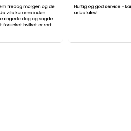
dem fredag morgen og de
Hurtig og god service - kan
de ville komme inden
anbefales!
e ringede dog og sagde
t forsinket hvilket er rart.
lev hurtigt løst da de