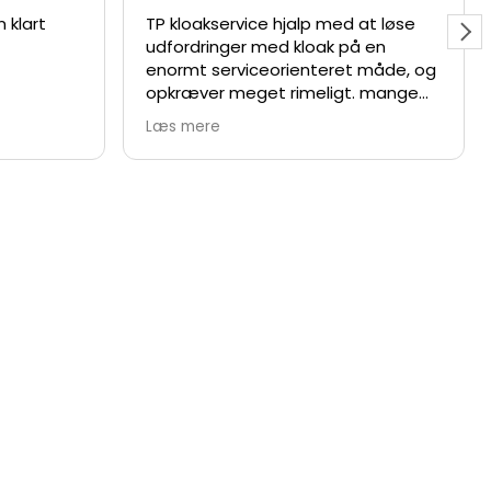
 klart
TP kloakservice hjalp med at løse
udfordringer med kloak på en
enormt serviceorienteret måde, og
opkræver meget rimeligt. mange
tak for hjælpen til Thomas
Læs mere