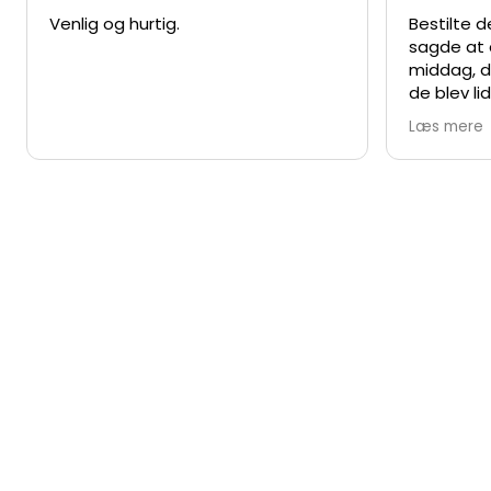
Venlig og hurtig.
Bestilte 
sagde at 
middag, d
de blev lid
Opgaven b
Læs mere
ankom.